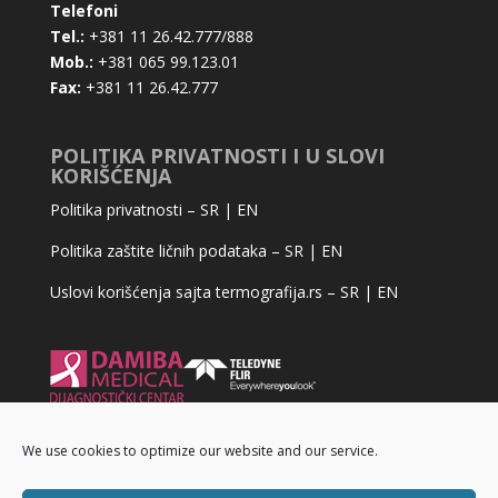
Telefoni
Tel.:
+381 11 26.42.777/888
Mob.:
+381 065 99.123.01
Fax:
+381 11 26.42.777
POLITIKA PRIVATNOSTI I U SLOVI
KORIŠĆENJA
Politika privatnosti –
SR
|
EN
Politika zaštite ličnih podataka –
SR
|
EN
Uslovi korišćenja sajta termografija.rs –
SR
|
EN
We use cookies to optimize our website and our service.