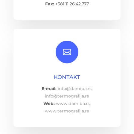
Fax:
+381 11 26.42.777

KONTAKT
E-mail:
info@damiba.rs
;
info@termografija.rs
Web:
www.damiba.rs
,
www.termografija.rs