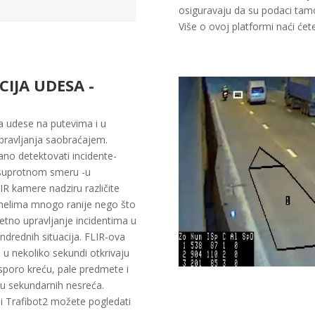
osiguravaju da su podaci tam
Više o ovoj platformi naći ćet
IJA UDESA -
 udese na putevima i u
pravljanja saobraćajem.
no detektovati incidente-
 u suprotnom smeru -u
R kamere nadziru različite
unelima mnogo ranije nego što
litetno upravljanje incidentima u
andrednih situacija. FLIR-ova
u nekoliko sekundi otkrivaju
 sporo kreću, pale predmete i
vu sekundarnih nesreća.
i Trafibot2 možete pogledati