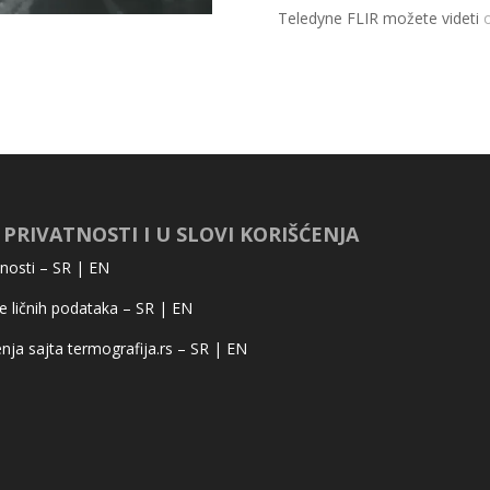
Teledyne FLIR možete videti
 PRIVATNOSTI I U SLOVI KORIŠĆENJA
tnosti –
SR
|
EN
ite ličnih podataka –
SR
|
EN
enja sajta termografija.rs –
SR
|
EN