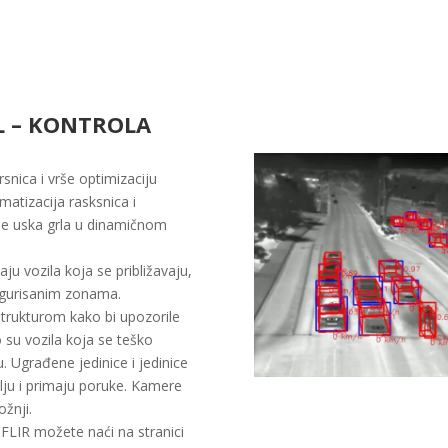
L – KONTROLA
snica i vrše optimizaciju
omatizacija rasksnica i
uje uska grla u dinamičnom
aju vozila koja se približavaju,
figurisanim zonama.
strukturom kako bi upozorile
 su vozila koja se teško
 Ugrađene jedinice i jedinice
šalju i primaju poruke. Kamere
žnji.
FLIR možete naći na stranici