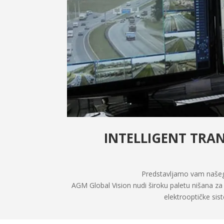
INTELLIGENT TRA
Predstavljamo vam našeg 
AGM Global Vision nudi široku paletu nišana z
elektrooptičke sist