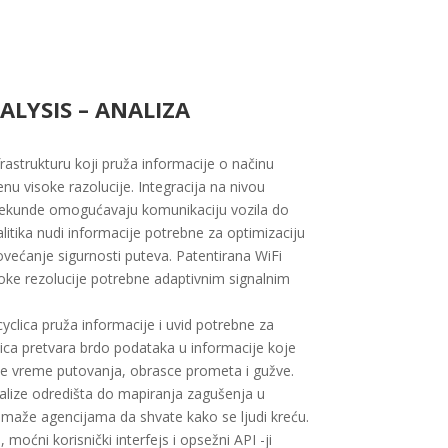
ALYSIS – ANALIZA
frastrukturu koji pruža informacije o načinu
nu visoke razolucije. Integracija na nivou
d sekunde omogućavaju komunikaciju vozila do
alitika nudi informacije potrebne za optimizaciju
ovećanje sigurnosti puteva. Patentirana WiFi
oke rezolucije potrebne adaptivnim signalnim
lica pruža informacije i uvid potrebne za
ica pretvara brdo podataka u informacije koje
 vreme putovanja, obrasce prometa i gužve.
nalize odredišta do mapiranja zagušenja u
maže agencijama da shvate kako se ljudi kreću.
moćni korisnički interfejs i opsežni API -ji