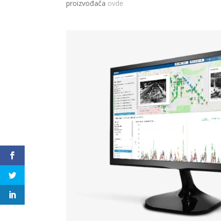
proizvođača
ovde