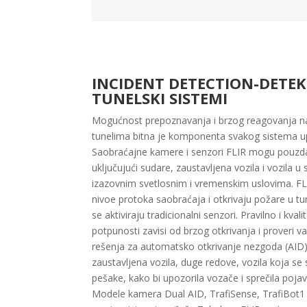
INCIDENT DETECTION-DETEKC
TUNELSKI SISTEMI
Mogućnost prepoznavanja i brzog reagovanja na
tunelima bitna je komponenta svakog sistema u
Saobraćajne kamere i senzori FLIR mogu pouzda
uključujući sudare, zaustavljena vozila i vozila
izazovnim svetlosnim i vremenskim uslovima. FLI
nivoe protoka saobraćaja i otkrivaju požare u t
se aktiviraju tradicionalni senzori. Pravilno i kva
potpunosti zavisi od brzog otkrivanja i proveri v
rešenja za automatsko otkrivanje nezgoda (AID) 
zaustavljena vozila, duge redove, vozila koja se
pešake, kako bi upozorila vozače i sprečila poja
Modele kamera Dual AID, TrafiSense, TrafiBot1 