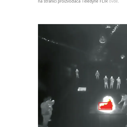
na stranici proizvođača Teledyne FLIR
ovde
.