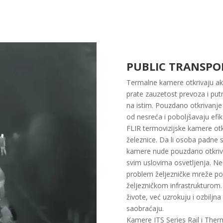
PUBLIC TRANSPOR
Termalne kamere otkrivaju akti
prate zauzetost prevoza i put
na istim. Pouzdano otkrivanje 
od nesreća i poboljšavaju efi
FLIR termovizijske kamere otk
železnice. Da li osoba padne 
kamere nude pouzdano otkriva
svim uslovima osvetljenja. Neov
problem željezničke mreže pore
željezničkom infrastrukturom.
živote, već uzrokuju i ozbilj
saobraćaju.
Kamere ITS Series Rail i The