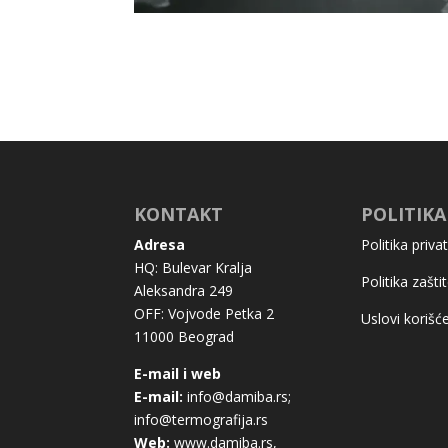
KONTAKT
POLITIKA
Adresa
Politika priva
HQ: Bulevar Kralja
Politika zašt
Aleksandra 249
OFF: Vojvode Petka 2
Uslovi korišć
11000 Beograd
E-mail i web
E-mail:
info@damiba.rs
;
info@termografija.rs
Web:
www.damiba.rs
,