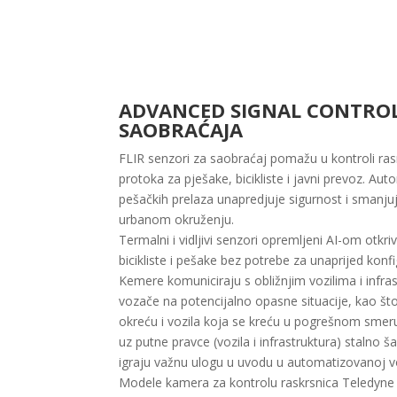
ADVANCED SIGNAL CONTRO
SAOBRAĆAJA
FLIR senzori za saobraćaj pomažu u kontroli rasr
protoka za pješake, bicikliste i javni prevoz. Aut
pešačkih prelaza unapredjuje sigurnost i smanj
urbanom okruženju.
Termalni i vidljivi senzori opremljeni AI-om otkriv
bicikliste i pešake bez potrebe za unaprijed kon
Kemere komuniciraju s obližnjim vozilima i infra
vozače na potencijalno opasne situacije, kao što
okreću i vozila koja se kreću u pogrešnom smeru.
uz putne pravce (vozila i infrastruktura) stalno 
igraju važnu ulogu u uvodu u automatizovanoj vo
Modele kamera za kontrolu raskrsnica Teledyne 