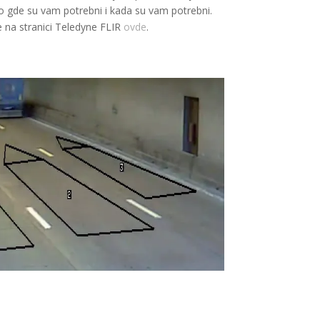
o gde su vam potrebni i kada su vam potrebni.
e na stranici Teledyne FLIR
ovde
.