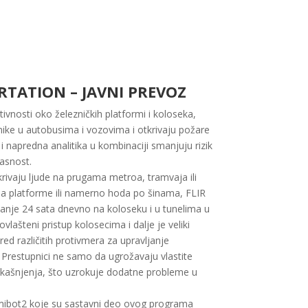
TATION – JAVNI PREVOZ
vnosti oko železničkih platformi i koloseka,
nike u autobusima i vozovima i otkrivaju požare
i napredna analitika u kombinaciji smanjuju rizik
kasnost.
rivaju ljude na prugama metroa, tramvaja ili
sa platforme ili namerno hoda po šinama, FLIR
nje 24 sata dnevno na koloseku i u tunelima u
lašteni pristup kolosecima i dalje je veliki
d različitih protivmera za upravljanje
 Prestupnici ne samo da ugrožavaju vlastite
na kašnjenja, što uzrokuje dodatne probleme u
rmibot2 koje su sastavni deo ovog programa