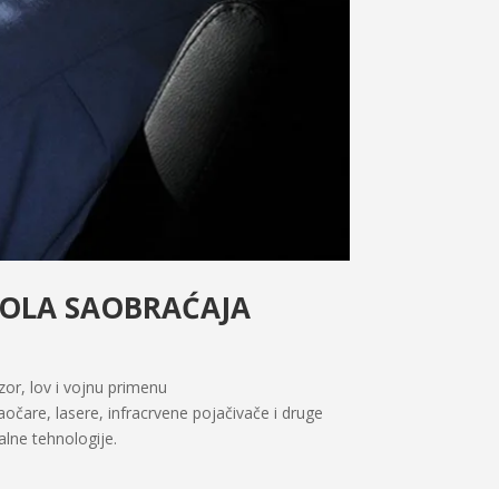
ROLA SAOBRAĆAJA
or, lov i vojnu primenu
čare, lasere, infracrvene pojačivače i druge
alne tehnologije.