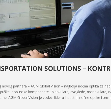
NSPORTATION SOLUTIONS – KONT
novog partnera – AGM Global Vision – najbolja noćna optika za nadz
a puške, dopunske komponente , binokulare, dvoglede, monokulare, nao
eme. AGM Global Vision je vodeći lider u industriji noćne optike i term