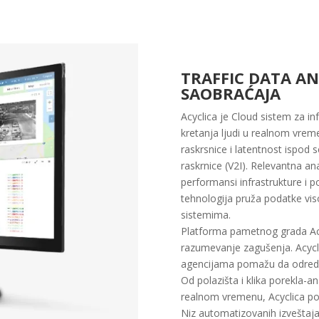
TRAFFIC DATA AN
SAOBRAĆAJA
Acyclica je Cloud sistem za in
kretanja ljudi u realnom vreme
raskrsnice i latentnost ispo
raskrnice (V2I). Relevantna an
performansi infrastrukture i p
tehnologija pruža podatke vis
sistemima.
Platforma pametnog grada Acyc
razumevanje zagušenja. Acycl
agencijama pomažu da odrede
Od polazišta i klika porekla-a
realnom vremenu, Acyclica po
Niz automatizovanih izveštaja, 