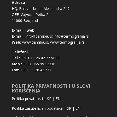
Adresa
HQ: Bulevar Kralja Aleksandra 249
OFF: Vojvode Petka 2
11000 Beograd
E-mail i web
E-mail:
info@damiba.rs
;
info@termografija.rs
Web:
www.damiba.rs
,
www.termografija.rs
Telefoni
Tel.:
+381 11 26.42.777/888
Mob.:
+381 065 99.123.01
Fax:
+381 11 26.42.777
POLITIKA PRIVATNOSTI I U SLOVI
KORIŠĆENJA
Politika privatnosti –
SR
|
EN
Politika zaštite ličnih podataka –
SR
|
EN