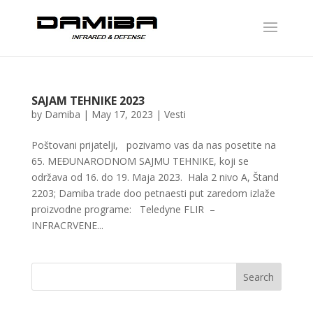
SAJAM TEHNIKE 2023
by
Damiba
|
May 17, 2023
|
Vesti
Poštovani prijatelji, pozivamo vas da nas posetite na
65. MEĐUNARODNOM SAJMU TEHNIKE, koji se
održava od 16. do 19. Maja 2023. Hala 2 nivo A, Štand
2203; Damiba trade doo petnaesti put zaredom izlaže
proizvodne programe: Teledyne FLIR –
INFRACRVENE...